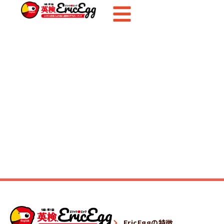
内
容
を
ス
キ
ッ
プ
EricEggの特徴